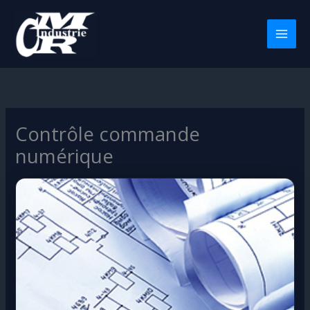
Aller
au
contenu
MAI
MEN
Contrôle commande
numérique